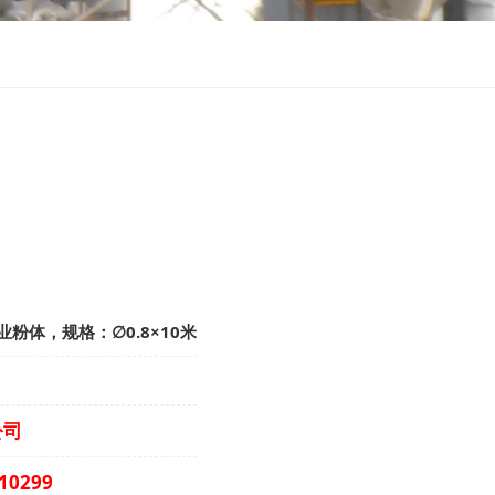
粉体，规格：∅0.8×10米
公司
10299