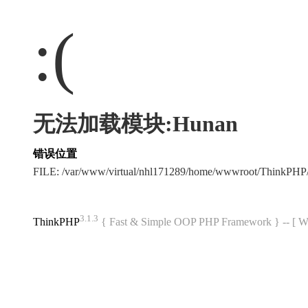
:(
无法加载模块:Hunan
错误位置
FILE: /var/www/virtual/nhl171289/home/wwwroot/ThinkPH
3.1.3
ThinkPHP
{ Fast & Simple OOP PHP Framework } -- 