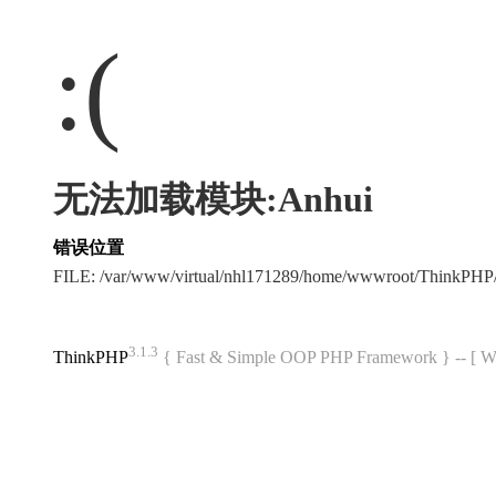
:(
无法加载模块:Anhui
错误位置
FILE: /var/www/virtual/nhl171289/home/wwwroot/ThinkPH
3.1.3
ThinkPHP
{ Fast & Simple OOP PHP Framework } -- 