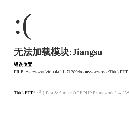
:(
无法加载模块:Jiangsu
错误位置
FILE: /var/www/virtual/nhl171289/home/wwwroot/ThinkPH
3.1.3
ThinkPHP
{ Fast & Simple OOP PHP Framework } -- 