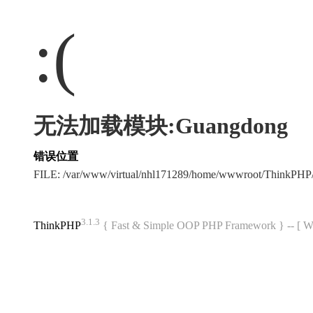
:(
无法加载模块:Guangdong
错误位置
FILE: /var/www/virtual/nhl171289/home/wwwroot/ThinkPH
3.1.3
ThinkPHP
{ Fast & Simple OOP PHP Framework } -- 