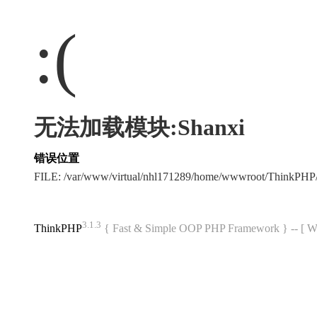
:(
无法加载模块:Shanxi
错误位置
FILE: /var/www/virtual/nhl171289/home/wwwroot/ThinkPH
3.1.3
ThinkPHP
{ Fast & Simple OOP PHP Framework } -- 