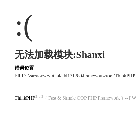
:(
无法加载模块:Shanxi
错误位置
FILE: /var/www/virtual/nhl171289/home/wwwroot/ThinkPH
3.1.3
ThinkPHP
{ Fast & Simple OOP PHP Framework } -- 